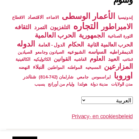
الأعمار الوسطى
الاقتصاد
إندونيسيا
الاضاءه
الاقطاع
التجاره
الامبراطور
الثقافه
التلفزيون
التمرد
الحرب العالمية
الجمهورية
الثورة الصناعية
الدوله
الحكام
الحرب العالمية الثانية
الدول - العامة
السياسه
الديمقراطيه
الشيوعيه
الصيادون وجامعو
الصيادين
العلوم
العبيد
القوانين
الفاشيه
الكاثوليكيه
الكالفينية
الطائفيه
المزارعين
النبلاء
المسيحيه
المواطنه
المواطنين
النهضه
اوروبا
شتاتدر
ايراسموس
جامعي
شارلمان (742-814)
مدن الولايات
مدينة دولة
هولندا
وليام من أورانج
يسبب
اختر
لغة
Privacy- en cookiesbeleid