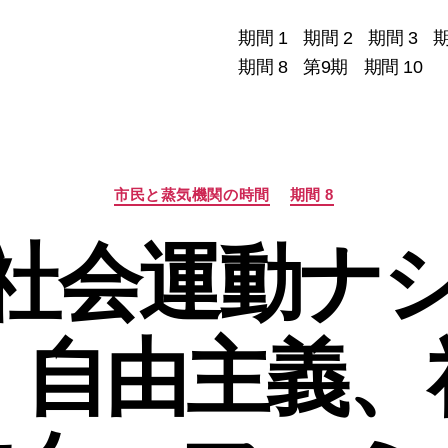
期間 1
期間 2
期間 3
期
期間 8
第9期
期間 10
カ
市民と蒸気機関の時間
期間 8
テ
ゴ
社会運動ナ
リ
ー
、自由主義、