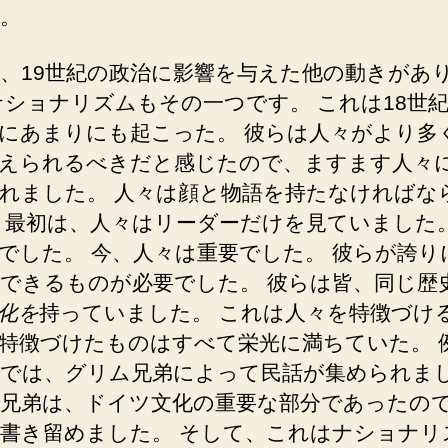
。
、19世紀の政治に影響を与えた他の動きがあ
ナショナリズムもその一つです。 これは18世
にあまりにも起こ
った。 彼らは人々がより多
えられるべきだと感じたので、ますます人々
れました。 人々は顔と物語を持たなければな
 最初は、人々はリーダーだけを見ていました。
でした。 今、人々は重要でした。 彼らが誇り
できるものが必要でした。 彼らは皆、同じ歴
化を
持っていました。 これは人々を特徴づけ
特徴づけたものはすべて栄光に満ちていた。 
では、グリム兄弟によって民話が集められま
兄弟は、ドイツ文化の重要な部分であったの
書き留めました。 そして、これはナショナリ