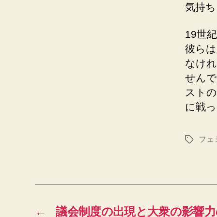
気持ち
19世
彼らは
なけれ
せんで
ストの
に戦っ
フェ
タ
グ
←
議会制度の出現と大衆の影響力