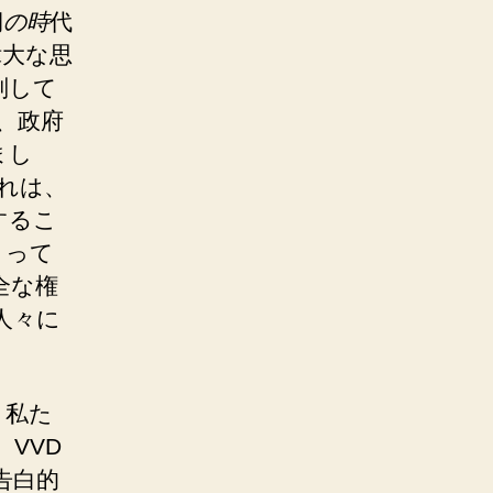
期
の時
代
偉大な思
判して
、政府
まし
これは、
するこ
よって
全な権
人々に
 私た
VVD
告白的