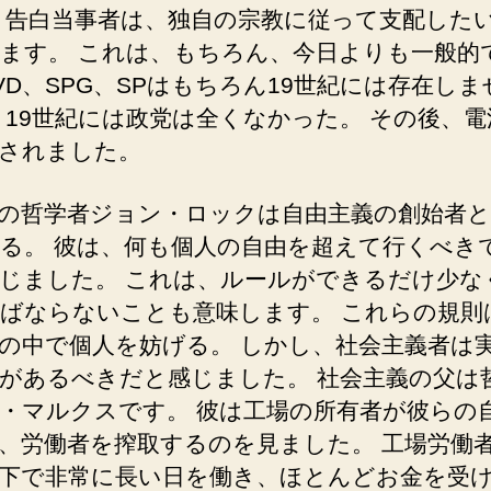
 告白当事者は、独自の宗教に従って支配した
ます。 これは、もちろん、今日よりも一般的
VD、SPG、SPはもちろん19世紀に
は存在しま
 19世紀には政党は全くなかっ
た。 その後、
されました。
の哲学者ジョン・ロックは自由主義の創始者
る。 彼は、何も個人の自由を超えて行くべき
じました。 これは、ルールができるだけ少な
ばならないことも意味します。 これらの規則
の中で個人を妨げる。 しかし、社会主義者は
があるべきだと感じました。 社会主義の父は
・マルクスです。 彼は工場の所有者が彼らの
、労働者を搾取するのを見ました。 工場労働
下で非常に長い日を働き、ほとんどお金を受