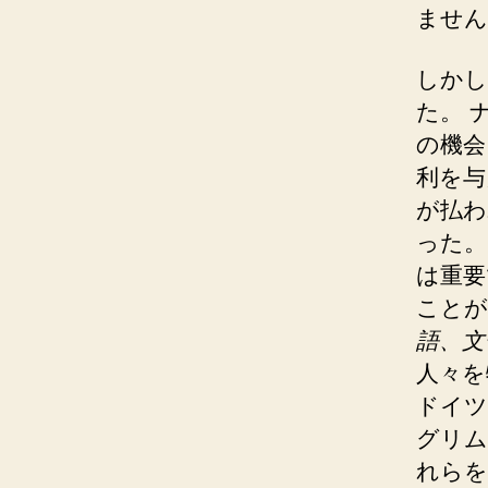
ません
しかし
た。 
の機会
利を与
が払わ
った。
は重要
ことが
語、文
人々を
ドイツ
グリム
れらを