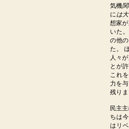
気機
関
に
は大
想家が
いた。
の他の
た。 
人々が
とが許
これを
力を与
残りま
民主主
ちは今
はリベ