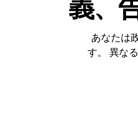
義、
あなたは政
す。 異な