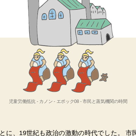
児童労働抵抗 - カノン - エポック08 - 市民と蒸気機関の時間
とに、19世紀
も政治の激動の時代でした。 市