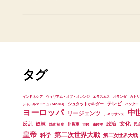
タグ
インドネシア
ウィリアム・オブ・オレンジ
エラスムス
オランダ
カトリ
テレビ
シュタットホルダー
シャルルマーニュ (742-814)
ハンター
ヨーロッパ
中
リージェンツ
ルネッサンス
文化
反乱
奴隷
政治
州将軍
民
封建 制 度
市民
市民権
皇帝
第二次世界大戦
科学
第二次世界大戦