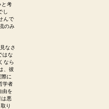
いと考
でし
せんで
電流のみ
と見なさ
ではな
くなら
は、彼
実際に
哲学者
自由を
者は悪
け取り