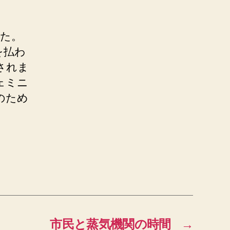
た。
を払わ
されま
ェミニ
のため
市民と蒸気機関の時間
→