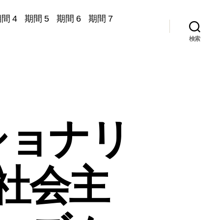
間 4
期間 5
期間 6
期間 7
検索
ショナリ
社会主