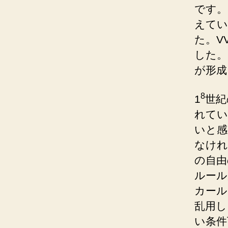
です。
えてい
た。V
した。
が形成
8
1
世紀
れてい
いと感
なけれ
の自由
ルール
カール
乱用し
い条件