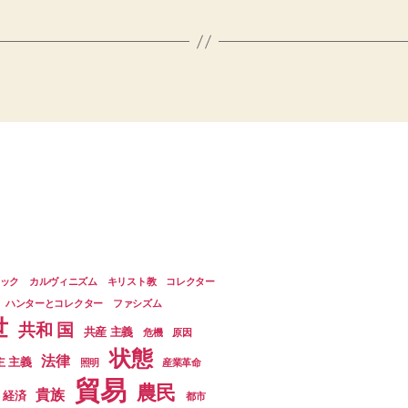
ック
カルヴィニズム
キリスト教
コレクター
ハンターとコレクター
ファシズム
世
共和 国
共産 主義
危機
原因
状態
法律
主 主義
照明
産業革命
貿易
農民
貴族
経済
都市