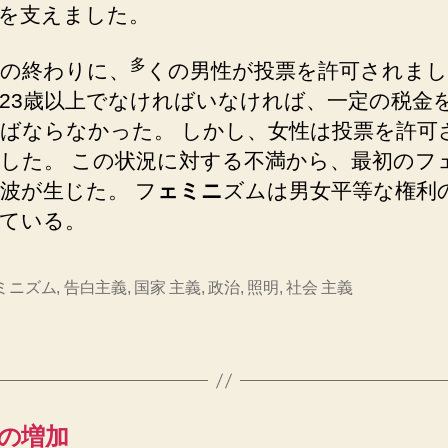
を支えました。
多
紀の終わりに、
くの男性が投票を許可されまし
23歳以上でなければいなければ、一定の税金
ばならなかった。 しかし、女性は投票を許可
した。 この状況に対する不満から、最初のフ
波が生じた。 フ
ェミニ
ズムは男女平等な権利
ている。
ミニズム
,
告白主義
,
国家 主義
,
政治
,
照明
,
社会 主義
の増加