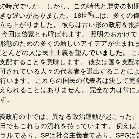
の
時
代でした
。 しかし、この時代と歴史の初
紀
きな
違いがあ
りました
。 18世
には、多くの
立ち上がりました。 彼らは古い形の政府を批
 今回は啓蒙とも呼ばれます。 照明のおかげで
形態のための多くの新しいアイデアが生まれ
ほとんどの人は民主主義を望ん
でいました
。 
支配することを意味します。 彼女は国を支配
可されている人々の代表者を選出することに
行います。 これらの国民の代表者は決して完
えられることはありません。 完全な力は常に
す。
義政府の中では、異なる政治運動が起こった。
日でもこれらの流れを持っています。 例えば、
ラルであり、SPは社会主義者であり、SPGは