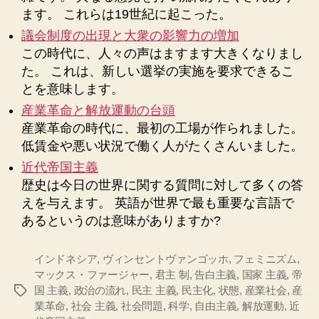
ます。 これらは19世紀に起こった。
議会制度の出現と大衆の影響力の増加
この時代に、人々の声はますます大きくなりまし
た。 これは、新しい選挙の実施を要求できるこ
とを意味します。
産業革命と解放運動の台頭
産業革命の時代に、最初の工場が作られました。
低賃金や悪い状況で働く人がたくさんいました。
近代帝国主義
歴史は今日の世界に関する質問に対して多くの答
えを与えます。 英語が世界で最も重要な言語で
あるというのは意味がありますか?
インドネシア
,
ヴィンセントヴァンゴッホ
,
フェミニズム
,
マックス・ファージャー
,
君主 制
,
告白主義
,
国家 主義
,
帝
国 主義
,
政治の流れ
,
民主 主義
,
民主化
,
状態
,
産業社会
,
産
タ
業革命
,
社会 主義
,
社会問題
,
科学
,
自由主義
,
解放運動
,
近
グ