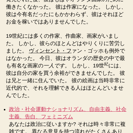
働きたくなかった。 彼は作家になった。 しかし、
彼は今有名だったにもかかわらず、彼はそれほど
お金を稼いではありませんでした。
19世紀には多くの作家、作曲家、画家がいま
し
た。 しかし、彼らのほとんどはやりくりに苦労し
ました。
ヴィンセント・フ
ァン・ゴッホも例外で
はなかった。 今日、彼はオランダの歴史の中で最
紀
も有名な画家の
一人です
。 しかし、19世
には、
彼は自分の家を買う余裕ができませんでした。 彼
は兄と一緒に住んでいた。 彼の絵画は当時非常に
近代的で、それを理解できる人はほとんどいませ
んでした。
政治・社会運動ナショナリズム、自由主義、社会
主義、告白、フェミニズム
あなたは政治に従いますか? それは時々非常に複
雑です。 異なる意見を持つ流れがたくさんあり