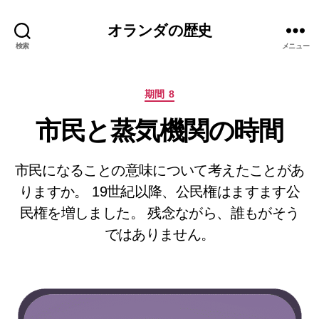
オランダの歴史
検索
メニュー
カ
期間 8
テ
市民と蒸気機関の時間
ゴ
リ
ー
市民になることの意味について考えたことがあ
りますか。 19世紀以降、公民権はますます公
民権を増しました。 残念ながら、誰もがそう
ではありません。