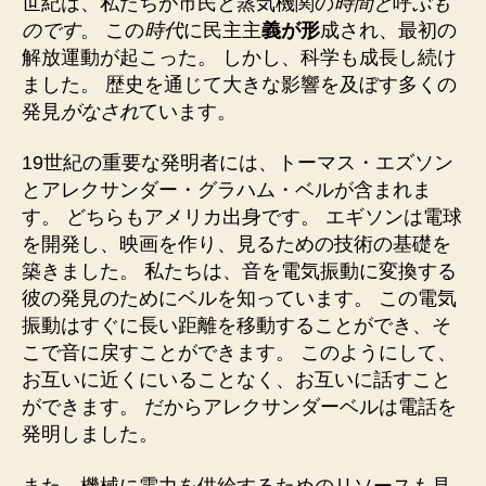
世紀は、私たちが市民と蒸気機関の
時間と
呼
ぶも
のです
。 この
時代
に民主主
義が形
成され、最初の
解放運動が起こった。 しかし、科学も成長し続け
ました。 歴史を通じて大きな影響を及ぼす多くの
発見
がなされ
ています。
19世紀の重要な発明者には、トーマ
ス・エズソン
とアレクサンダー・グラハム・ベルが含まれま
す。 どちらもアメリカ出身です。 エギソンは電球
を開発し、映画を作り、見るための技術の基礎を
築きました。 私たちは、音を電気振動に変換する
彼の発見のためにベルを知っています。 この電気
振動はすぐに長い距離を移動することができ、そ
こで音に戻すことができます。 このようにして、
お互いに近くにいることなく、お互いに話すこと
ができます。 だからアレクサンダーベルは電話を
発明しました。
また、機械に電力を供給するためのリソースも見