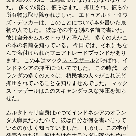
た。 多くの場合、彼らはまた、抑圧され、彼らの
所有物は取り除かれました。 エドゥアルド・ダウ
ズ・デッカーは、このことについて本を書いた最
初の人でした。 彼はその本を別の名前で書いた。
彼は自分をムルタトゥリと呼んだ。 多くの人がこ
の本の名前を知っている。 今日では、それにちな
んで名付けられたフェアトレードブランドがあり
ます。 この本はマック
ス・ラザール
と呼ばれ、イ
ンドネシアの抑圧についてでした。 この時
代、オ
ランダの多くの人々は、植民地の人々がこれほど
抑圧されていることを知りませんでした。 マック
ス・ラザールはこのスキャンダラスな抑圧を知ら
せた。
ムルタトゥリ自身はかつてインドネシアのオラン
ダ人職員だったので、彼は自分が何を書いこって
いるのかよく知っていました。 しかし、この本が
発売された後、彼はもはやオランダ国家のために