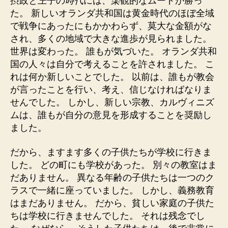
摂政
と王
子の
時代
には
、楽
観的なムードが勝っ
た。 新しいオランダ共和国は黄金時代のほぼ全域
で戦争にあったにもかかわらず、莫大な金額がな
され、多くの地域で大きな進歩が見られました。
世界は変わった。 誰もが気づいた。 オランダ共和
国の人々は自分で考えることを許されました。 こ
れは何か新しいことでした。 以前は、誰もが教会
が言ったことを行い、考え、信じなければなりま
せんでした。 しかし、新しい宗教、カルヴィニズ
ムは、誰もが自分の意見を形成することを奨励し
ました。
だから、ますます多くの子供たちが学校に行きま
した。 どの町にも学校があった。 別々の教室はま
だありません。 異なる年齢の子供たちは一つのク
ラスで一緒に座っていました。 しかし、義務教育
はまだありません。 だから、貧しい家庭の子供た
ちは学校に行きませんでした。 それは残念でし