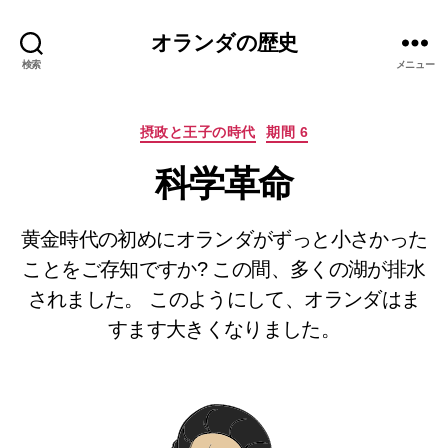
オランダの歴史
検索
メニュー
カ
摂政と王子の時代
期間 6
テ
科学革命
ゴ
リ
ー
黄金時代の初めにオランダがずっと小さかった
ことをご存知ですか? この間、多くの湖が排水
されました。 このようにして、オランダはま
すます大きくなりました。