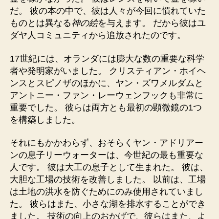
だ。 彼の本の中で、彼は人々が今回に慣れていた
ものとは異なる
神の絵
を与えます。 だから彼はユ
ダヤ人コミュニティから追放されたのです。
17世紀には、オ
ランダには膨大な数の重要な科学
者や発明家がいました。 クリスティアン・ホイヘ
ンスとスピノザのほかに、ヤン・ズワメルダムと
アントニー・ファン・レーウェンフックも非常に
重要でした。 彼らは両方とも最初の顕微鏡の1つ
を構築しました。
それにもかかわらず、おそらくヤン・アドリアー
ンの息子リーウォーターは、今世紀の最も重要な
人です。 彼は大工の息子として生まれた。 彼は、
大胆な工場の技術を改善しました。 以前は、工場
は土地の洪水を防ぐためにのみ使用されていまし
た。 彼らはまた、小さな湖を排水することができ
ました。 技術の向上のおかげで、彼らはまた、よ