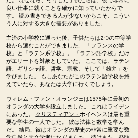
た。 なぜなら、そうした子供たちは、後で非常に
良い仕事に就くことを確かに知っていたからで
す。 読み書きできる人が少ないからこそ、こうい
う人に対する大きな需要がありました。
主流の小学校に通った後、子供たちは2つの中等学
校から選むことができました。 「フランスの学
校」と「ラテン系学校」。 「ラテン語学校」だけ
がエリートを対象としていた。 ここでは、ラテン
語、ギリシャ語、哲学、宗教、そして「雄弁」を
学びました。 もしあなたがこのラテン語学校を終
えていたら、あなたは大学に行くでしょう。
ウィレム・ファン・オランジェは1575年に最初の
オランダの大学を設立しました。 これはライデン
にあった。
クリスティアン・
ホイヘンスは最も重
要な学生の一人でした。 彼は法律と数学を学ん
だ。 結局、彼はオランダの歴史の非常に重要な数
学自然と天文学者にな
りました
。 彼はまた、発明