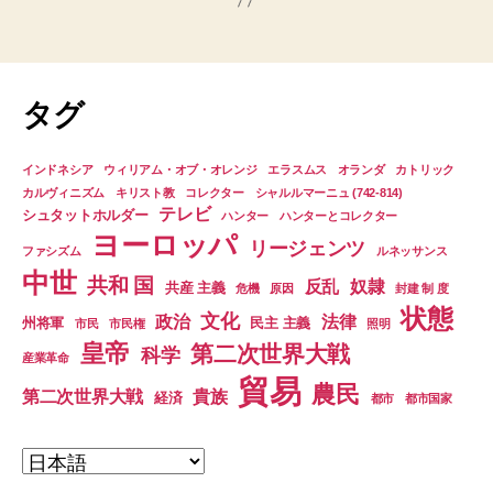
タグ
インドネシア
ウィリアム・オブ・オレンジ
エラスムス
オランダ
カトリック
カルヴィニズム
キリスト教
コレクター
シャルルマーニュ (742-814)
テレビ
シュタットホルダー
ハンター
ハンターとコレクター
ヨーロッパ
リージェンツ
ファシズム
ルネッサンス
中世
共和 国
反乱
奴隷
共産 主義
危機
原因
封建 制 度
状態
文化
政治
法律
州将軍
民主 主義
市民
市民権
照明
皇帝
第二次世界大戦
科学
産業革命
貿易
農民
第二次世界大戦
貴族
経済
都市
都市国家
言
語