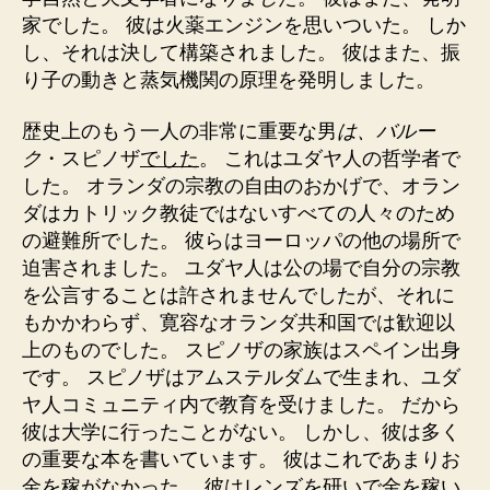
家でした。 彼は火薬エンジンを思いついた。 しか
し、それは決して構築されました。 彼はまた、振
り子の動きと蒸気機関の原理を発明しました。
歴史上のもう一人の非常に重要な男
は、バルー
ク
・スピノザ
でした
。 これはユダヤ人の哲学者で
した。 オランダの宗教の自由のおかげで、オラン
ダはカトリック教徒ではないすべての人々のため
の避難所でした。 彼らはヨーロッパの他の場所で
迫害されました。 ユダヤ人は公の場で自分の宗教
を公言することは許されませんでしたが、それに
もかかわらず、寛容なオランダ共和国では歓迎以
上のものでした。 スピノザの家族はスペイン出身
です。 スピノザはアムステルダムで生まれ、ユダ
ヤ人コミュニティ内で教育を受けました。 だから
彼は大学に行ったことがない。 しかし、彼は多く
の重要な本を書いています。 彼はこれであまりお
金を稼がなかった。 彼はレンズを研いで金を稼い