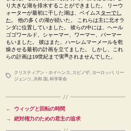
り大きな湖を排水することができました。 リーウ
ォーターが最初に干した湖は、ベイムス
ターでし
た
。 他の多くの湖が続いた。 これらは主に北オラ
ンダに位置していました。 彼らの中には、ヘール
ゴゴワールド、シャーマー、ワーマー、パーマー
もいました。 彼はまた、ハーレムマーメールを乾
燥させる最初の計画を立てました。 しかし、これ
施
らの計画は19世紀まで実
されませんでした。
クリスティアン・ホイヘンス
,
スピノザ
,
ヨーロッパ
,
リー
タ
ジェンツ
,
共和 国
,
科学革命
グ
←
ウィッグと回転の時間
→
絶対権力のための君主の追求