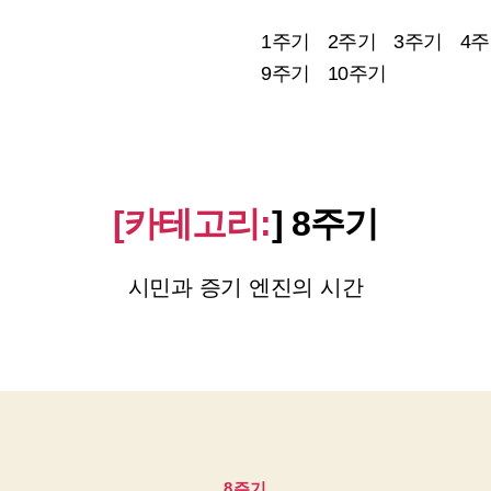
1주기
2주기
3주기
4
9주기
10주기
[카테고리:
]
8주기
시민과 증기 엔진의 시간
카
8주기