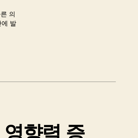
른 의
간에 발
 영향력 증