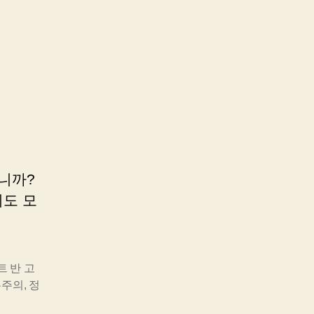
니까?
히도 모
트 반 고
유주의
,
정