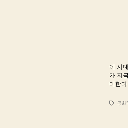
이 시
가 지금
미한다
공화
태
그