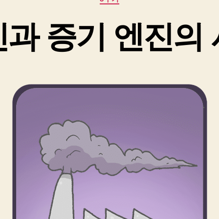
테
고
과 증기 엔진의
리