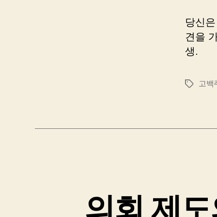
당신은
견을 가
생.
고백
태
그
의회 제도