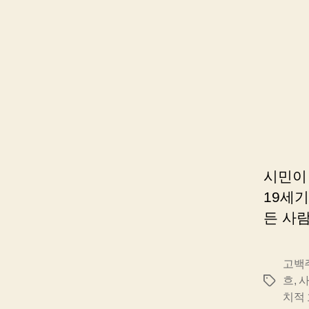
시민이
19세기
든 사
고백
흐
,
사
태
치적
그