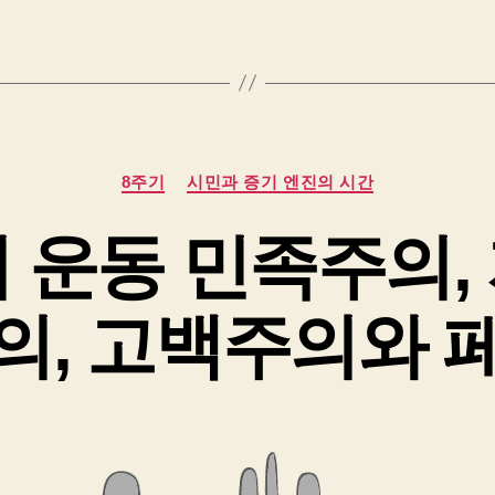
카
8주기
시민과 증기 엔진의 시간
테
고
 운동 민족주의,
리
의, 고백주의와 