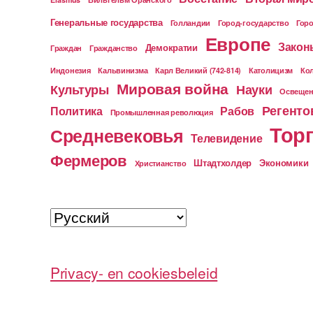
Генеральные государства
Голландии
Город-государство
Горо
Европе
Закон
Демократии
Граждан
Гражданство
Индонезия
Кальвинизма
Карл Великий (742-814)
Католицизм
Ко
Мировая война
Культуры
Науки
Освещен
Регенто
Политика
Рабов
Промышленная революция
Тор
Средневековья
Телевидение
Фермеров
Штадтхолдер
Экономики
Христианство
Выбрать
язык
Privacy- en cookiesbeleid