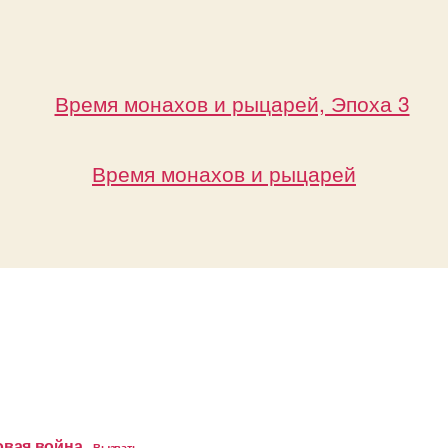
Время монахов и рыцарей
овая война
Вызвать