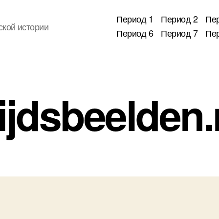
Период 1
Период 2
Пе
ской истории
Период 6
Период 7
Пе
ijdsbeelden.