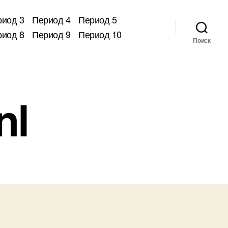
риод 3
Период 4
Период 5
риод 8
Период 9
Период 10
Поиск
nl