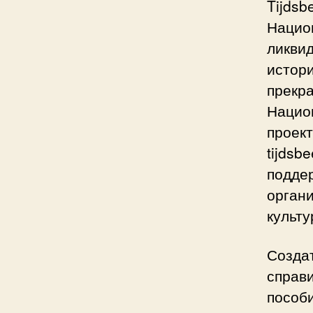
Tijdsb
Нацио
ликви
истори
прекра
Нацио
проект
tijdsb
поддер
органи
культу
Создат
справи
пособи