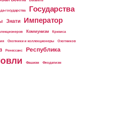
Государства
да-государства
Император
ы
Знати
Коммунизм
ллекционеров
Кризиса
ия
Охотники и коллекционеры
Охотников
Республика
в
Ренессанс
говли
Фашизм
Феодализм