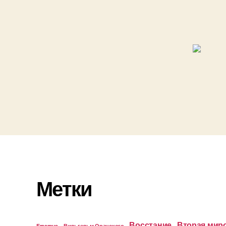
Метки
Восстание
Вторая мир
Erasmus
Вильгельм Оранского