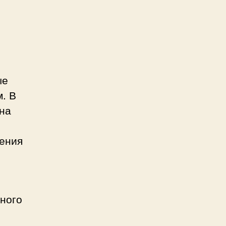
л
ые
. В
 на
щения
бного