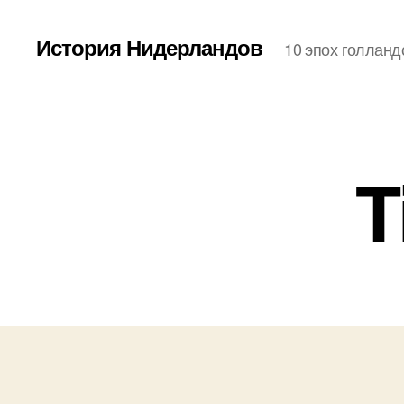
История Нидерландов
10 эпох голланд
T