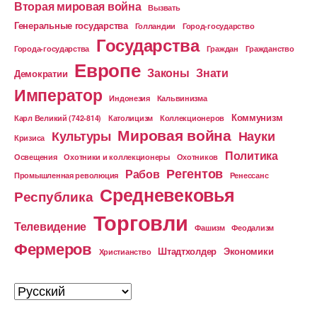
Вторая мировая война
Вызвать
Генеральные государства
Голландии
Город-государство
Государства
Города-государства
Граждан
Гражданство
Европе
Законы
Знати
Демократии
Император
Индонезия
Кальвинизма
Коммунизм
Карл Великий (742-814)
Католицизм
Коллекционеров
Мировая война
Культуры
Науки
Кризиса
Политика
Освещения
Охотники и коллекционеры
Охотников
Регентов
Рабов
Промышленная революция
Ренессанс
Средневековья
Республика
Торговли
Телевидение
Фашизм
Феодализм
Фермеров
Штадтхолдер
Экономики
Христианство
Выбрать
язык