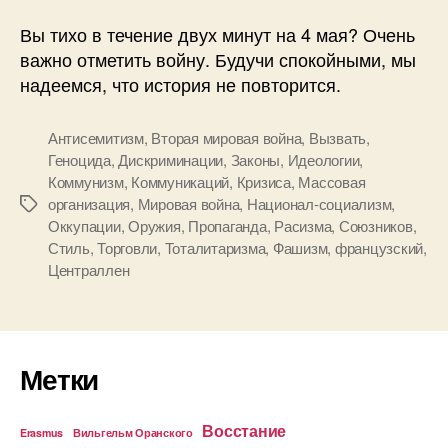
Вы тихо в течение двух минут на 4 мая? Очень
важно отметить войну. Будучи спокойными, мы
надеемся, что история не повторится.
Антисемитизм
,
Вторая мировая война
,
Вызвать
,
Геноцида
,
Дискриминации
,
Законы
,
Идеологии
,
Коммунизм
,
Коммуникаций
,
Кризиса
,
Массовая
организация
,
Мировая война
,
Национал-социализм
,
Метки
Оккупации
,
Оружия
,
Пропаганда
,
Расизма
,
Союзников
,
Стиль
,
Торговли
,
Тоталитаризма
,
Фашизм
,
французский
,
Централлен
Метки
Восстание
Erasmus
Вильгельм Оранского