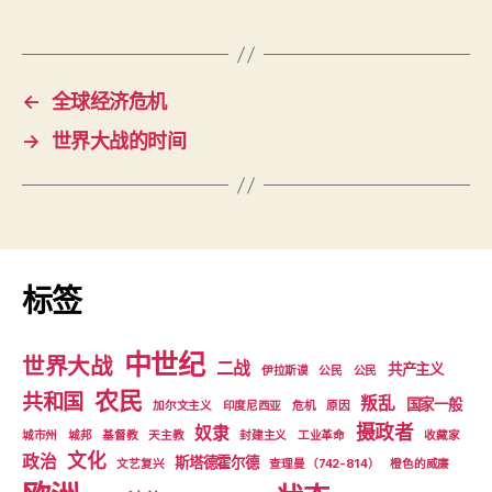
←
全球经济危机
→
世界大战的时间
标签
中世纪
世界大战
二战
共产主义
伊拉斯谟
公民
公民
农民
共和国
叛乱
国家一般
加尔文主义
印度尼西亚
危机
原因
摄政者
奴隶
城市州
城邦
基督教
天主教
封建主义
工业革命
收藏家
文化
政治
斯塔德霍尔德
文艺复兴
查理曼 （742-814）
橙色的威廉