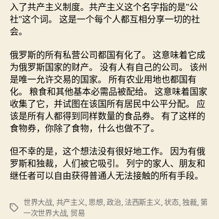
入了共产主义制度。共产主义这个名字指的是"公
社"这个词。 这是一个每个人都互相分享一切的社
会。
俄罗斯的所有私营公司都国有化了。 这意味着它成
为俄罗斯国家的财产。 没有人有自己的公司。 该州
是唯一允许交易的国家。 所有农业用地也都国有
化。 粮食和其他基本必需品被配给。 这意味着国家
收集了它，并试图在该国所有居民中公平分配。 应
该是所有人都得到同样数量的食品券。 有了这样的
食物券，你除了食物，什么也做不了。
但不幸的是，这个想法没有很好地工作。 因为有俄
罗斯和独裁，人们被它吸引。 列宁的家人、朋友和
继任者可以自由获得普通人无法接触的所有手段。
世界大战
,
共产主义
,
思想
,
政治
,
法西斯主义
,
状态
,
独裁
,
第
标
一次世界大战
,
贸易
签