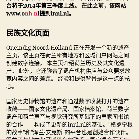
台将于2014年第三季度上线。 在此之前，该网站
www.o
nh.n
l提到innl.nl。
民族文化页面
Oneindig Noord-Holland 正在开发一个新的遗产
主页，该主页在荷兰所有地方和区域门户网站之间
创建数字连接。 本主页介绍荷兰历史及其文化遗
产。 此外，它还弥合了遗产机构供应与公众要求放
宽内容之间的差距。 经验和提供背景是这一点的核
心。
国家历史博物馆的遗产和通过数字收藏打开的遗产
收藏——国家文化遗产局、国家档案馆、荷兰数字
遗产和荷兰声音与视觉研究所基础下的皇家图书馆
的合作——构成了更新的innl.nl的基础。"格罗宁根
的故事"和"泽兰·安克斯"的平台也是创始合作伙伴。