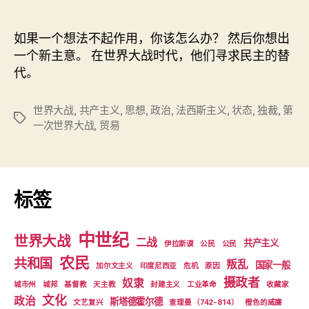
如果一个想法不起作用，你该怎么办？ 然后你想出
一个新主意。 在世界大战时代，他们寻求民主的替
代。
世界大战
,
共产主义
,
思想
,
政治
,
法西斯主义
,
状态
,
独裁
,
第
标
一次世界大战
,
贸易
签
标签
中世纪
世界大战
二战
共产主义
伊拉斯谟
公民
公民
农民
共和国
叛乱
国家一般
加尔文主义
印度尼西亚
危机
原因
摄政者
奴隶
城市州
城邦
基督教
天主教
封建主义
工业革命
收藏家
文化
政治
斯塔德霍尔德
文艺复兴
查理曼 （742-814）
橙色的威廉