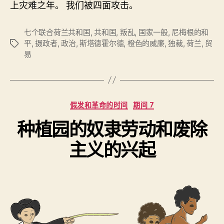
上灾难之年。 我们被四面攻击。
七个联合荷兰共和国
,
共和国
,
叛乱
,
国家一般
,
尼梅根的和
平
,
摄政者
,
政治
,
斯塔德霍尔德
,
橙色的威廉
,
独裁
,
荷兰
,
贸
标
易
签
分
假发和革命的时间
期间 7
类
种植园的奴隶劳动和废除
主义的兴起