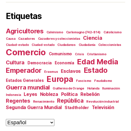
Etiquetas
Agricultores
Calvinismo
Carlomagno (742-814)
Catolicismo
Ciencia
Causa
Cazadores
Cazadores y coleccionistas
Ciudad-estado
Ciudad-estado
Ciudadanos
Ciudadanía
Coleccionistas
Comercio
Comunismo
Crisis
Cristianismo
Edad Media
Cultura
Democracia
Economía
Estado
Emperador
Esclavos
Erasmus
Europa
Estados Generales
Fascismo
Feudalismo
Guerra mundial
Guillermo de Orange
Holanda
Iluminación
Leyes
Nobleza
Política
Rebelión
Indonesia
República
Regentes
Renacimiento
Revolución industrial
Segunda Guerra Mundial
Televisión
Stadtholder
Elegir
un