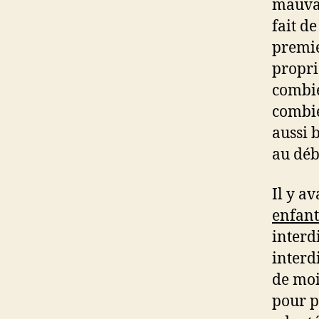
mauvai
fait de
premie
propri
combie
combie
aussi 
au déb
Il y a
enfant
interdi
interd
de moi
pour pr