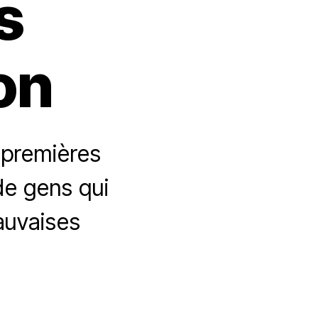
s
on
s premières
de gens qui
mauvaises