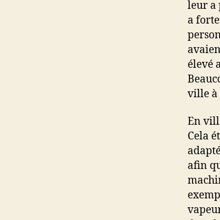
leur a
a fort
person
avaien
élevé 
Beauco
ville à
En vil
Cela é
adapté
afin q
machine
exempl
vapeur