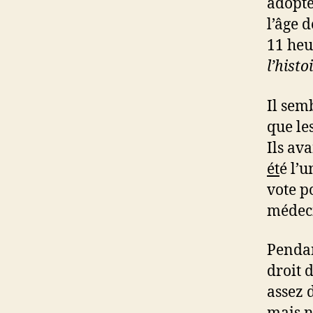
adopté
l’âge d
11 heu
l’histo
Il sem
que le
Ils av
ét
é l’u
vote p
médeci
Pendan
droit 
assez 