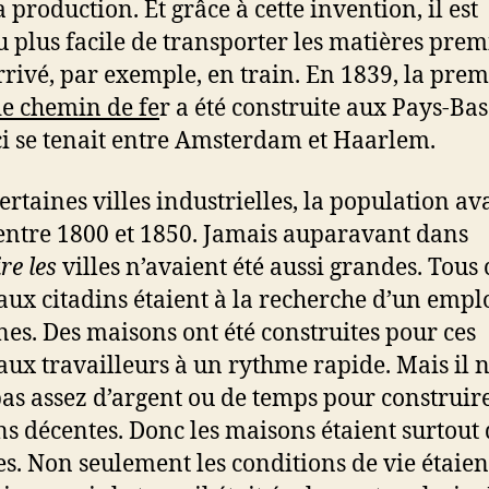
 production. Et grâce à cette invention, il est
 plus facile de transporter les matières prem
arrivé, par exemple, en train. En 1839, la prem
de chemin de fe
r a été construite aux Pays-Bas
ci se tenait entre Amsterdam et Haarlem.
ertaines villes industrielles, la population ava
 entre 1800 et 1850. Jamais auparavant dans
ire les
villes n’avaient été aussi grandes. Tous 
ux citadins étaient à la recherche d’un empl
ines. Des maisons ont été construites pour ces
ux travailleurs à un rythme rapide. Mais il n
pas assez d’argent ou de temps pour construir
s décentes. Donc les maisons étaient surtout 
s. Non seulement les conditions de vie étaient