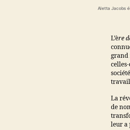
Aletta Jacobs 
L’è
re 
connue
grand 
celles
société
travai
La rév
de nom
transf
leur a