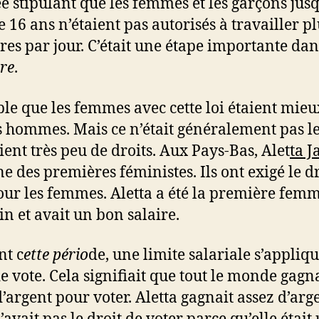
e stipulant que les femmes et les garçons jus
e 16 ans n’étaient pas autorisés à travailler p
res par jour. C’était une étape importante dan
ire
.
ble que les femmes avec cette loi étaient mieux
s hommes. Mais ce n’était généralement pas le
aient très peu de droits. Aux Pays-Bas, Alet
ta J
ne des premières féministes. Ils ont exigé le d
our les femmes. Aletta a été la première fem
n et avait un bon salaire.
t c
ette pério
de, une limite salariale s’appliqu
de vote. Cela signifiait que tout le monde gagn
d’argent pour voter. Aletta gagnait assez d’arg