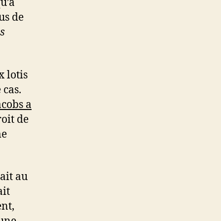
qu’à
lus de
s
 lotis
 cas.
acobs a
roit de
me
ait au
ait
ent,