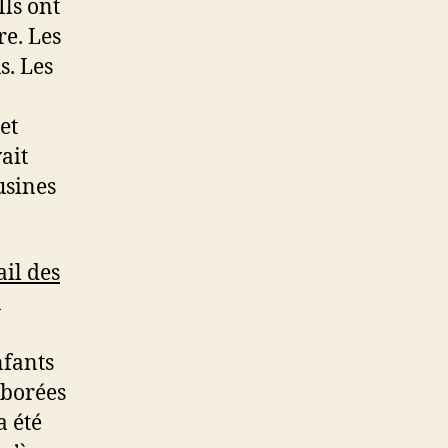
Ils ont
re. Les
s. Les
et
ait
usines
ail des
n
nfants
aborées
a été