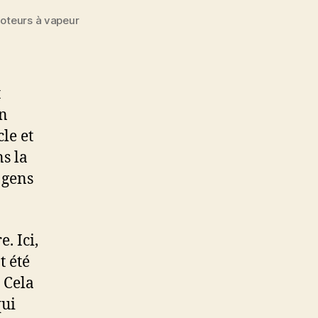
oteurs à vapeur
t
un
le et
s la
 gens
. Ici,
t été
 Cela
qui