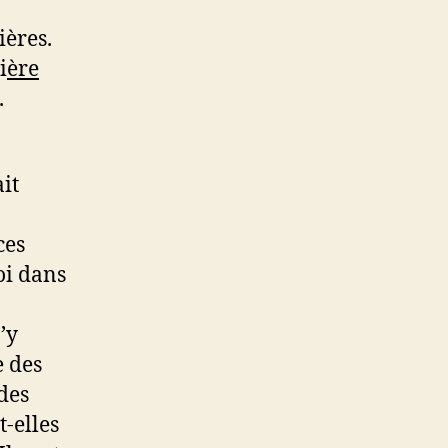
ières.
i
ère
.
it
ces
oi dans
’y
e des
des
-elles