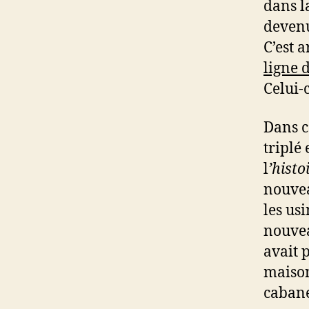
dans la
devenu
C’est 
ligne 
Celui-
Dans c
triplé
l
’histo
nouvea
les us
nouvea
avait 
maison
cabane