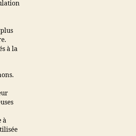
ulation
 plus
e.
s à la
nons.
eur
euses
e à
ilisée