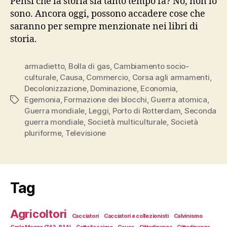
Pensi che la storia sia tanto tempo fa? No, non lo
sono. Ancora oggi, possono accadere cose che
saranno per sempre menzionate nei libri di
storia.
armadietto
,
Bolla di gas
,
Cambiamento socio-
culturale
,
Causa
,
Commercio
,
Corsa agli armamenti
,
Decolonizzazione
,
Dominazione
,
Economia
,
Egemonia
,
Formazione dei blocchi
,
Guerra atomica
,
Tag
Guerra mondiale
,
Leggi
,
Porto di Rotterdam
,
Seconda
guerra mondiale
,
Società multiculturale
,
Società
pluriforme
,
Televisione
Tag
Agricoltori
Cacciatori
Cacciatori e collezionisti
Calvinismo