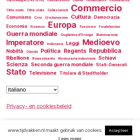
Carlo Magno (742-814)
Cattolicesimo
Causa
Cittadinanza
Cittadinanza
Commercio
Città-stato
Città-stato
Collezionisti
Cultura
Comunismo
Democrazia
Crisi
Cristianesimo
Europa
Economia
Erasmus
Fascismo
Feudalesimo
Guerra mondiale
Guglielmo d'Orange
Illuminazione
Medioevo
Imperatore
Leggi
Indonesia
Repubblica
Politica
Regents
Nobiltà
Olanda
Ribellione
Schiavi
Rinascimento
Rivoluzione industriale
Scienza
Seconda guerra mondiale
Stati-Generali
Stato
Televisione
Titolare di Stadtholder
Scegli
una
lingua
Privacy- en cookiesbeleid
www.tijdvakken.nl maakt gebruik van cookies.
Accepteer
© 2026
Storia dei Paesi Bassi
Su
↑
Lees meer