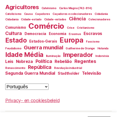
Agricultores
Calvinismo
Carlos Magno (742-814)
Catolicismo
Causa
Caçadores
Caçadores e colecionadores
Cidadania
Ciência
Cidadania
Cidade-estado
Cidade-estados
Colecionadores
Comércio
Comunismo
Crise
Cristianismo
Cultura
Escravos
Democracia
Economia
Erasmus
Europa
Estado
Estados-Gerais
Fascismo
Guerra mundial
Feudalismo
Guilherme de Orange
Holanda
Idade Média
Imperador
Iluminação
Indonésia
Política
Regentes
Leis
Nobreza
Rebelião
República
Renascimento
Revolução industrial
Segunda Guerra Mundial
Televisão
Stadtholder
Escolha
um
idioma
Privacy- en cookiesbeleid