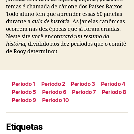
temas é chamada de cânone dos Países Baixos.
Todo aluno tem que aprender essas 50 janelas
durante a
aula de históri
a. As janelas canônicas
ocorrem nas dez épocas que já foram criadas.
Neste site você encont
rará um resumo da
história
, dividido nos dez períodos que o comitê
de Rooy determinou.
Período 1
Período 2
Período 3
Período 4
Período 5
Período 6
Período 7
Período 8
Período 9
Período 10
Etiquetas