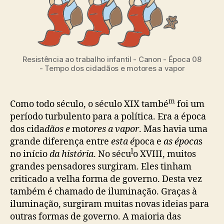
Resistência ao trabalho infantil - Canon - Época 08
- Tempo dos cidadãos e motores a vapor
m
Como todo século, o século XIX també
foi um
período turbulento para a política. Era a época
dos cida
dãos e
mot
ores a vapor
. Mas havia uma
grande diferença entre
esta é
poca e
as época
s
l
no início
da história
. No sécu
o XVIII, muitos
grandes pensadores surgiram. Eles tinham
criticado a velha forma de governo. Desta vez
também é chamado de iluminação. Graças à
iluminação, surgiram muitas novas ideias para
outras formas de governo. A maioria das