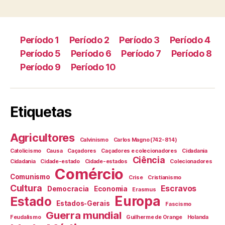
Período 1
Período 2
Período 3
Período 4
Período 5
Período 6
Período 7
Período 8
Período 9
Período 10
Etiquetas
Agricultores
Calvinismo
Carlos Magno (742-814)
Catolicismo
Causa
Caçadores
Caçadores e colecionadores
Cidadania
Ciência
Cidadania
Cidade-estado
Cidade-estados
Colecionadores
Comércio
Comunismo
Crise
Cristianismo
Cultura
Escravos
Democracia
Economia
Erasmus
Europa
Estado
Estados-Gerais
Fascismo
Guerra mundial
Feudalismo
Guilherme de Orange
Holanda