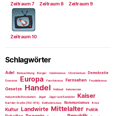
Zeitraum 7
Zeitraum 8
Zeitraum 9
Zeitraum 10
Schlagwörter
Adel
Demokratie
Beleuchtung
Bürger
Calvinismus
Christentum
Europa
Fernsehen
Erasmus
Faschismus
Feudalismus
Handel
Gesetze
Holland
Indonesien
Kaiser
Industrielle Revolution
Jäger
Jäger und Sammler
Kommunismus
Karl der Große (742-814)
Katholizismus
Krise
Mittelalter
Landwirte
Kultur
Politik
Republik
Regents