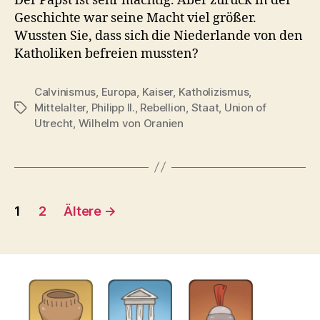
Der Papst ist sehr mächtig. Aber zurück in der
Geschichte war seine Macht viel größer.
Wussten Sie, dass sich die Niederlande von den
Katholiken befreien mussten?
Calvinismus
,
Europa
,
Kaiser
,
Katholizismus
,
Mittelalter
,
Philipp II.
,
Rebellion
,
Staat
,
Union of
Schlagwörter
Utrecht
,
Wilhelm von Oranien
Seitennummerierung
1
2
Ältere
→
der
Beiträge