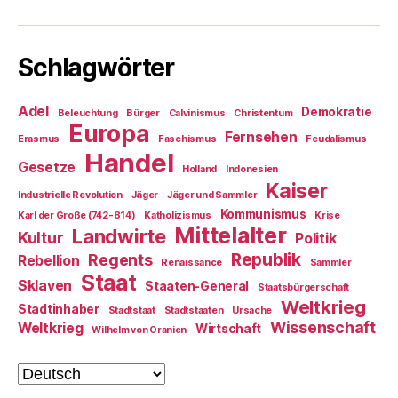
Schlagwörter
Adel
Demokratie
Beleuchtung
Bürger
Calvinismus
Christentum
Europa
Fernsehen
Erasmus
Faschismus
Feudalismus
Handel
Gesetze
Holland
Indonesien
Kaiser
Industrielle Revolution
Jäger
Jäger und Sammler
Kommunismus
Karl der Große (742-814)
Katholizismus
Krise
Mittelalter
Landwirte
Kultur
Politik
Republik
Regents
Rebellion
Renaissance
Sammler
Staat
Sklaven
Staaten-General
Staatsbürgerschaft
Weltkrieg
Stadtinhaber
Stadtstaat
Stadtstaaten
Ursache
Wissenschaft
Weltkrieg
Wirtschaft
Wilhelm von Oranien
Sprache
auswählen