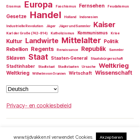
Europa
Fernsehen
Erasmus
Faschismus
Feudalismus
Handel
Gesetze
Holland
Indonesien
Kaiser
Industrielle Revolution
Jäger
Jäger und Sammler
Kommunismus
Karl der Große (742-814)
Katholizismus
Krise
Mittelalter
Landwirte
Kultur
Politik
Republik
Regents
Rebellion
Renaissance
Sammler
Staat
Sklaven
Staaten-General
Staatsbürgerschaft
Weltkrieg
Stadtinhaber
Stadtstaat
Stadtstaaten
Ursache
Wissenschaft
Weltkrieg
Wirtschaft
Wilhelm von Oranien
Sprache
auswählen
Privacy- en cookiesbeleid
© 2026
Der Niederländische
Nach oben
↑
www.tijdvakken.nl verwendet Cookies.
Akzeptieren
Geschichte