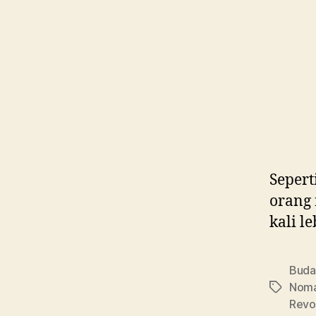
Sepert
orang 
kali l
Buda
Nom
Tag
Revol