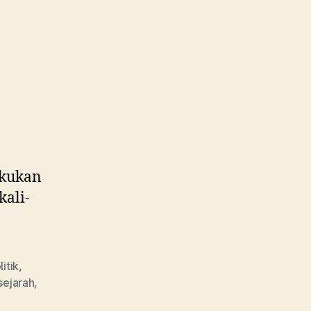
akukan
kali-
itik
,
sejarah
,