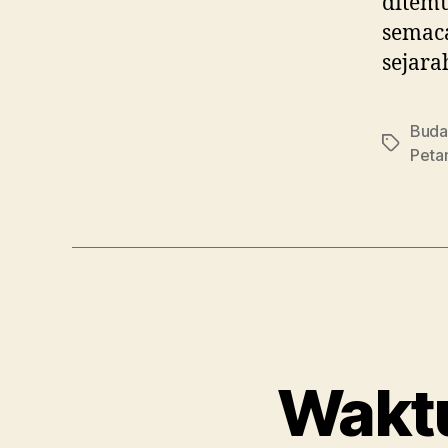
ditem
semaca
sejarah
Buda
Tag
Peta
Wakt