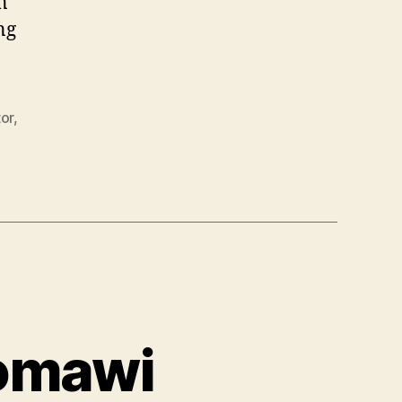
n
ng
or
,
omawi