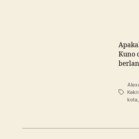
Apakah
Kuno d
berlan
Alex
Kekr
Tag
kota