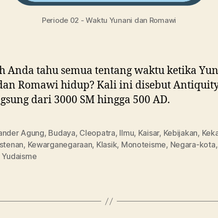
Periode 02 - Waktu Yunani dan Romawi
 Anda tahu semua tentang waktu ketika Yu
an Romawi hidup? Kali ini disebut Antiquity.
gsung dari 3000 SM hingga 500 AD.
ander Agung
,
Budaya
,
Cleopatra
,
Ilmu
,
Kaisar
,
Kebijakan
,
Keka
istenan
,
Kewarganegaraan
,
Klasik
,
Monoteisme
,
Negara-kota
,
Yudaisme