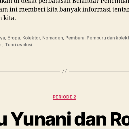
ukan di dekat perbatasan Belanda? Penemua
m ini memberi kita banyak informasi tenta
 kita.
ya
,
Eropa
,
Kolektor
,
Nomaden
,
Pemburu
,
Pemburu dan kolekt
ni
,
Teori evolusi
Kategori
PERIODE 2
u Yunani dan R