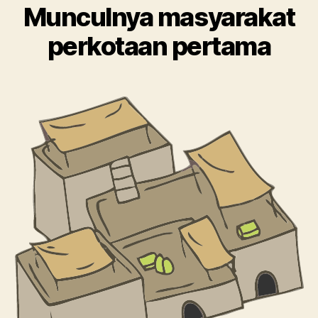
Munculnya masyarakat
perkotaan pertama