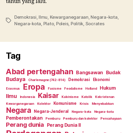
tahun yang lalu.
Demokrasi
,
Ilmu
,
Kewarganegaraan
,
Negara-kota
,
Tag
Negara-kota
,
Plato
,
Poleis
,
Politik
,
Socrates
Tag
Abad pertengahan
Bangsawan
Budak
Budaya
Demokrasi
Ekonomi
Charlemagne (742-814)
Eropa
Hukum
Erasmus
Fasisme
Feodalisme
Holland
Kaisar
Ilmu
Indonesia
Kalvinisme
Katolik
Kekristenan
Komunisme
Kewarganegaraan
Kolektor
Krisis
Menyebabkan
Negara
Negara-Jenderal
Negara-kota
Negara-kota
Pemberontakan
Pemburu
Pemburu dan kolektor
Pencahayaan
Perang dunia
Perang Dunia II