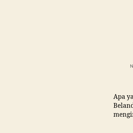
N
Apa ya
Beland
mengin