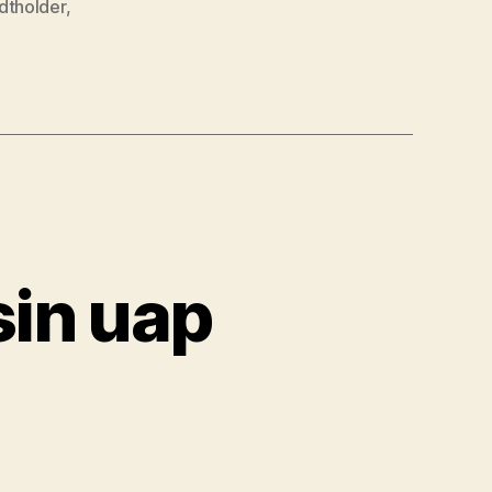
dtholder
,
in uap