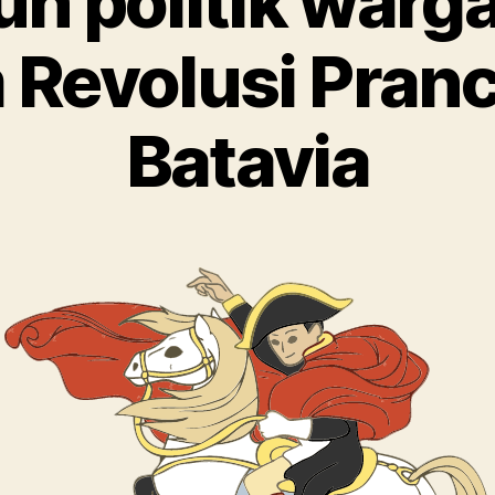
h politik warg
 Revolusi Pranc
Batavia