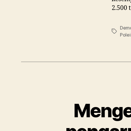
2.500 
Demo
Tag
Polei
Mengej