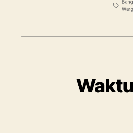
Bang
Tag
War
Waktu