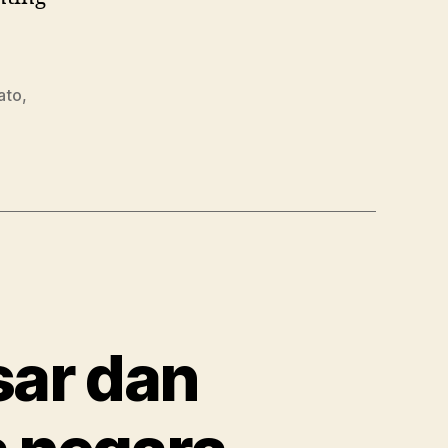
ato
,
sar dan