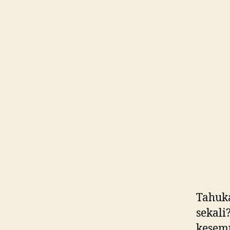
Tahuk
sekal
kesemp