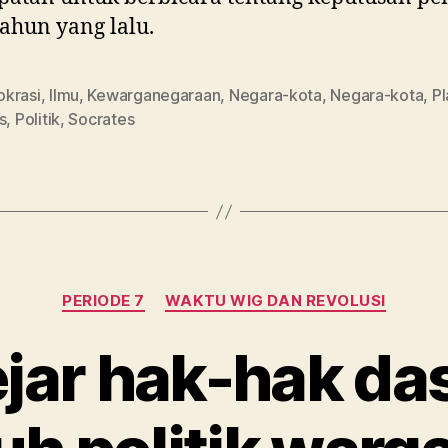
tahun yang lalu.
krasi
,
Ilmu
,
Kewarganegaraan
,
Negara-kota
,
Negara-kota
,
Pl
s
,
Politik
,
Socrates
Kategori
PERIODE 7
WAKTU WIG DAN REVOLUSI
ar hak-hak da