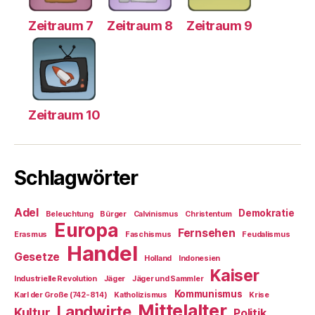
Zeitraum 7
Zeitraum 8
Zeitraum 9
Zeitraum 10
Schlagwörter
Adel
Demokratie
Beleuchtung
Bürger
Calvinismus
Christentum
Europa
Fernsehen
Erasmus
Faschismus
Feudalismus
Handel
Gesetze
Holland
Indonesien
Kaiser
Industrielle Revolution
Jäger
Jäger und Sammler
Kommunismus
Karl der Große (742-814)
Katholizismus
Krise
Mittelalter
Landwirte
Kultur
Politik