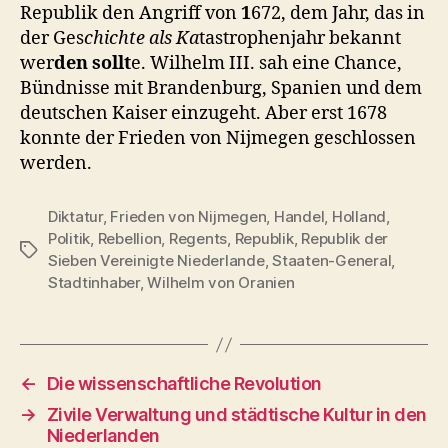
Republik den Angriff von
1
672, dem Jahr, das in
der Ges
chichte als Ka
tastrophenjahr bekannt
wer
den sollt
e. Wilhelm III. sah eine Chance,
Bündnisse mit Brandenburg, Spanien und dem
deutschen Kaiser einzugeht. Aber erst 1678
konnte der Frieden von Nijmegen geschlossen
werden.
Diktatur
,
Frieden von Nijmegen
,
Handel
,
Holland
,
Politik
,
Rebellion
,
Regents
,
Republik
,
Republik der
Schlagwörter
Sieben Vereinigte Niederlande
,
Staaten-General
,
Stadtinhaber
,
Wilhelm von Oranien
←
Die wissenschaftliche Revolution
→
Zivile Verwaltung und städtische Kultur in den
Niederlanden