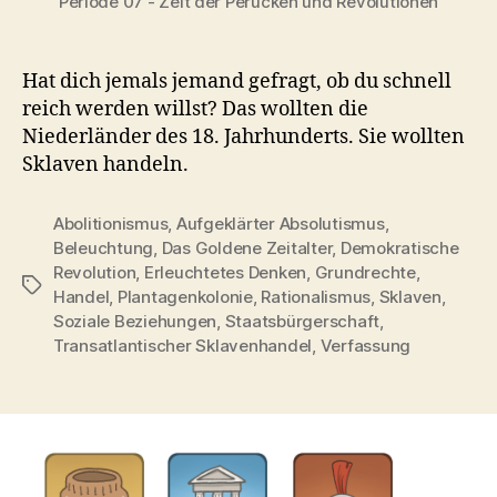
Periode 07 - Zeit der Perücken und Revolutionen
Hat dich jemals jemand gefragt, ob du schnell
reich werden willst? Das wollten die
Niederländer des 18. Jahrhunderts. Sie wollten
Sklaven handeln.
Abolitionismus
,
Aufgeklärter Absolutismus
,
Beleuchtung
,
Das Goldene Zeitalter
,
Demokratische
Revolution
,
Erleuchtetes Denken
,
Grundrechte
,
Schlagwörter
Handel
,
Plantagenkolonie
,
Rationalismus
,
Sklaven
,
Soziale Beziehungen
,
Staatsbürgerschaft
,
Transatlantischer Sklavenhandel
,
Verfassung