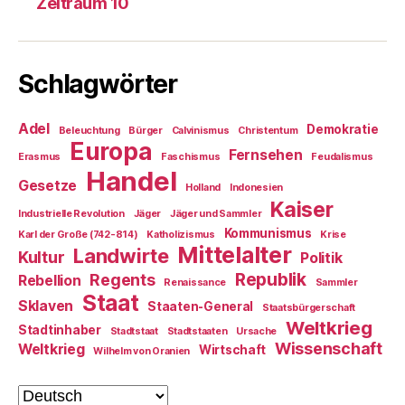
Zeitraum 10
Schlagwörter
Adel
Demokratie
Beleuchtung
Bürger
Calvinismus
Christentum
Europa
Fernsehen
Erasmus
Faschismus
Feudalismus
Handel
Gesetze
Holland
Indonesien
Kaiser
Industrielle Revolution
Jäger
Jäger und Sammler
Kommunismus
Karl der Große (742-814)
Katholizismus
Krise
Mittelalter
Landwirte
Kultur
Politik
Republik
Regents
Rebellion
Renaissance
Sammler
Staat
Sklaven
Staaten-General
Staatsbürgerschaft
Weltkrieg
Stadtinhaber
Stadtstaat
Stadtstaaten
Ursache
Wissenschaft
Weltkrieg
Wirtschaft
Wilhelm von Oranien
Sprache