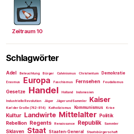
Zeitraum 10
Schlagwörter
Adel
Demokratie
Beleuchtung
Bürger
Calvinismus
Christentum
Europa
Fernsehen
Erasmus
Faschismus
Feudalismus
Handel
Gesetze
Holland
Indonesien
Kaiser
Industrielle Revolution
Jäger
Jäger und Sammler
Kommunismus
Karl der Große (742-814)
Katholizismus
Krise
Mittelalter
Landwirte
Kultur
Politik
Republik
Regents
Rebellion
Renaissance
Sammler
Staat
Sklaven
Staaten-General
Staatsbürgerschaft