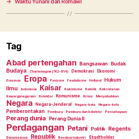
→
Waktu Yunani dan Romawi
Tag
Abad pertengahan
Bangsawan
Budak
Budaya
Demokrasi
Ekonomi
Charlemagne (742-814)
Eropa
Hukum
Erasmus
Fasisme
Feodalisme
Holland
Kaisar
Ilmu
Indonesia
Kalvinisme
Katolik
Kekristenan
Komunisme
Kewarganegaraan
Kolektor
Krisis
Menyebabkan
Negara
Negara-Jenderal
Negara-kota
Negara-kota
Pemberontakan
Pemburu
Pemburu dan kolektor
Pencahayaan
Perang dunia
Perang Dunia II
Perdagangan
Petani
Regents
Politik
Republik
Stadtholder
Renaissance
Revolusi industri