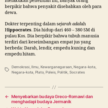
melakukan penelitian ini, banyak orang
berpikir bahwa penyakit disebabkan oleh para
dewa.
Dokter terpenting dalam s
ejarah adal
ah
H
ippocrates
. Dia hidup dari 460 – 380 SM di
pulau Kos. Dia berpikir bahwa tubuh manusia
terdiri dari keseimbangan empat jus yang
berbeda: Darah, lendir, empedu kuning dan
empedu hitam.
Demokrasi
,
Ilmu
,
Kewarganegaraan
,
Negara-kota
,
Tag
Negara-kota
,
Plato
,
Poleis
,
Politik
,
Socrates
←
Menyebarkan budaya Greco-Romawi dan
menghadapi budaya Jermanik