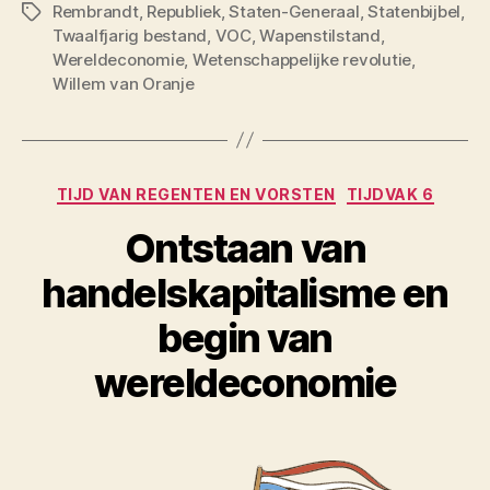
Rembrandt
,
Republiek
,
Staten-Generaal
,
Statenbijbel
,
Tags
Twaalfjarig bestand
,
VOC
,
Wapenstilstand
,
Wereldeconomie
,
Wetenschappelijke revolutie
,
Willem van Oranje
Categorieën
TIJD VAN REGENTEN EN VORSTEN
TIJDVAK 6
Ontstaan van
handelskapitalisme en
begin van
wereldeconomie