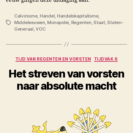
eeuw gingen deze uitdaging aan.
Calvinisme
,
Handel
,
Handelskapitalisme
,
Middeleeuwen
,
Monopolie
,
Regenten
,
Staat
,
Staten-
Tags
Generaal
,
VOC
Categorieën
TIJD VAN REGENTEN EN VORSTEN
TIJDVAK 6
Het streven van vorsten
naar absolute macht