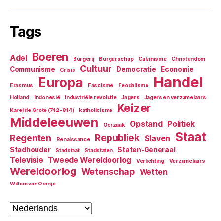
Tags
Boeren
Adel
Burgerij
Burgerschap
Calvinisme
Christendom
Cultuur
Communisme
Democratie
Economie
Crisis
Handel
Europa
Erasmus
Fascisme
Feodalisme
Holland
Indonesië
Industriële revolutie
Jagers
Jagers en verzamelaars
Keizer
Karel de Grote (742-814)
katholicisme
Middeleeuwen
Opstand
Politiek
Oorzaak
Staat
Republiek
Regenten
Slaven
Renaissance
Stadhouder
Staten-Generaal
Stadstaat
Stadstaten
Televisie
Tweede Wereldoorlog
Verlichting
Verzamelaars
Wereldoorlog
Wetenschap
Wetten
Willem van Oranje
Kies
een