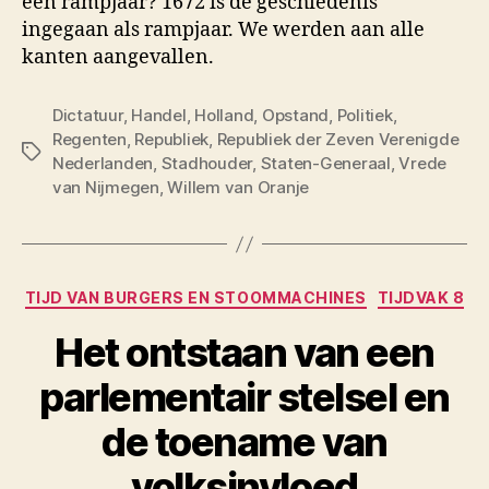
een rampjaar? 1672 is de geschiedenis
ingegaan als rampjaar. We werden aan alle
kanten aangevallen.
Dictatuur
,
Handel
,
Holland
,
Opstand
,
Politiek
,
Regenten
,
Republiek
,
Republiek der Zeven Verenigde
Tags
Nederlanden
,
Stadhouder
,
Staten-Generaal
,
Vrede
van Nijmegen
,
Willem van Oranje
Categorieën
TIJD VAN BURGERS EN STOOMMACHINES
TIJDVAK 8
Het ontstaan van een
parlementair stelsel en
de toename van
volksinvloed