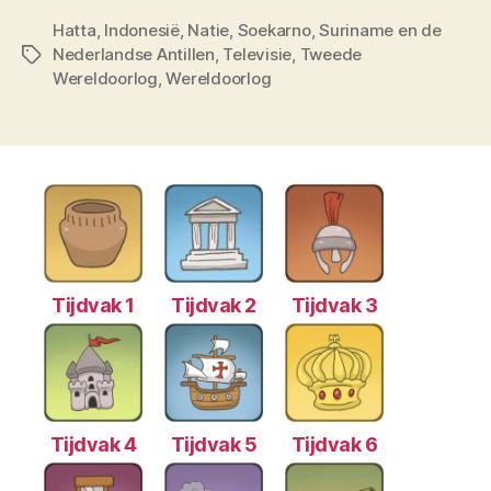
Hatta
,
Indonesië
,
Natie
,
Soekarno
,
Suriname en de
Nederlandse Antillen
,
Televisie
,
Tweede
Tags
Wereldoorlog
,
Wereldoorlog
Tijdvak 1
Tijdvak 2
Tijdvak 3
Tijdvak 4
Tijdvak 5
Tijdvak 6