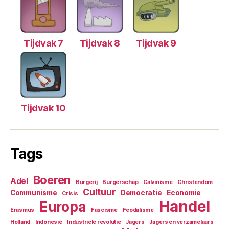
Tijdvak 7
Tijdvak 8
Tijdvak 9
Tijdvak 10
Tags
Boeren
Adel
Burgerij
Burgerschap
Calvinisme
Christendom
Cultuur
Communisme
Democratie
Economie
Crisis
Handel
Europa
Erasmus
Fascisme
Feodalisme
Holland
Indonesië
Industriële revolutie
Jagers
Jagers en verzamelaars