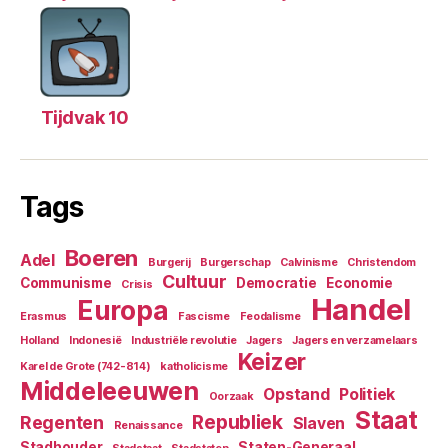
Tijdvak 10
Tags
Boeren
Adel
Burgerij
Burgerschap
Calvinisme
Christendom
Cultuur
Communisme
Democratie
Economie
Crisis
Handel
Europa
Erasmus
Fascisme
Feodalisme
Holland
Indonesië
Industriële revolutie
Jagers
Jagers en verzamelaars
Keizer
Karel de Grote (742-814)
katholicisme
Middeleeuwen
Opstand
Politiek
Oorzaak
Staat
Republiek
Regenten
Slaven
Renaissance
Stadhouder
Staten-Generaal