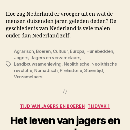
Hoe zag Nederland er vroeger uit en wat de
mensen duizenden jaren geleden deden? De
geschiedenis van Nederland is vele malen
ouder dan Nederland zelf.
Agrarisch
,
Boeren
,
Cultuur
,
Europa
,
Hunebedden
,
Jagers
,
Jagers en verzamelaars
,
Landbouwsamenleving
,
Neolithische
,
Neolithische
Tags
revolutie
,
Nomadisch
,
Prehistorie
,
Steentijd
,
Verzamelaars
Categorieën
TIJD VAN JAGERS EN BOEREN
TIJDVAK 1
Het leven van jagers en