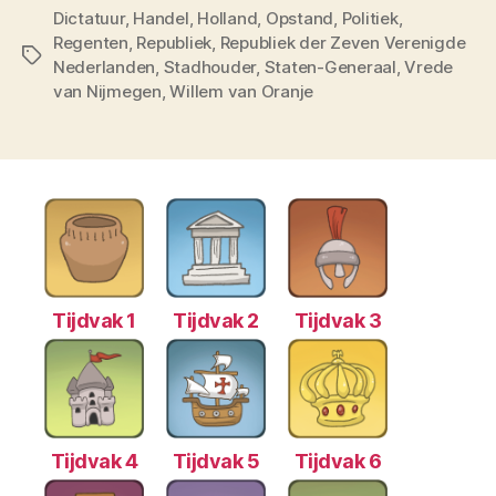
Dictatuur
,
Handel
,
Holland
,
Opstand
,
Politiek
,
Regenten
,
Republiek
,
Republiek der Zeven Verenigde
Tags
Nederlanden
,
Stadhouder
,
Staten-Generaal
,
Vrede
van Nijmegen
,
Willem van Oranje
Tijdvak 1
Tijdvak 2
Tijdvak 3
Tijdvak 4
Tijdvak 5
Tijdvak 6