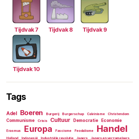
Tijdvak 7
Tijdvak 8
Tijdvak 9
Tijdvak 10
Tags
Boeren
Adel
Burgerij
Burgerschap
Calvinisme
Christendom
Cultuur
Communisme
Democratie
Economie
Crisis
Handel
Europa
Erasmus
Fascisme
Feodalisme
Holland
Indonesië
Industriële revolutie
Jagers
Jagers en verzamelaars