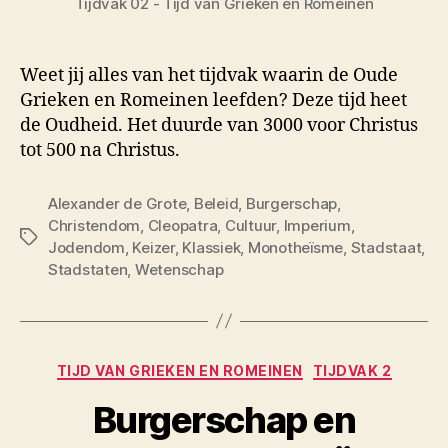
Tijdvak 02 - Tijd van Grieken en Romeinen
Weet jij alles van het tijdvak waarin de Oude
Grieken en Romeinen leefden? Deze tijd heet
de Oudheid. Het duurde van 3000 voor Christus
tot 500 na Christus.
Alexander de Grote
,
Beleid
,
Burgerschap
,
Christendom
,
Cleopatra
,
Cultuur
,
Imperium
,
Tags
Jodendom
,
Keizer
,
Klassiek
,
Monotheïsme
,
Stadstaat
,
Stadstaten
,
Wetenschap
Categorieën
TIJD VAN GRIEKEN EN ROMEINEN
TIJDVAK 2
Burgerschap en