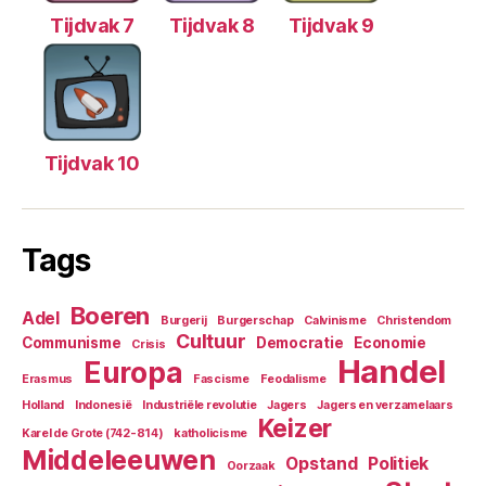
Tijdvak 7
Tijdvak 8
Tijdvak 9
Tijdvak 10
Tags
Boeren
Adel
Burgerij
Burgerschap
Calvinisme
Christendom
Cultuur
Communisme
Democratie
Economie
Crisis
Handel
Europa
Erasmus
Fascisme
Feodalisme
Holland
Indonesië
Industriële revolutie
Jagers
Jagers en verzamelaars
Keizer
Karel de Grote (742-814)
katholicisme
Middeleeuwen
Opstand
Politiek
Oorzaak