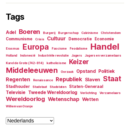
Tags
Boeren
Adel
Burgerij
Burgerschap
Calvinisme
Christendom
Cultuur
Communisme
Democratie
Economie
Crisis
Handel
Europa
Erasmus
Fascisme
Feodalisme
Holland
Indonesië
Industriële revolutie
Jagers
Jagers en verzamelaars
Keizer
Karel de Grote (742-814)
katholicisme
Middeleeuwen
Opstand
Politiek
Oorzaak
Staat
Republiek
Regenten
Slaven
Renaissance
Stadhouder
Staten-Generaal
Stadstaat
Stadstaten
Televisie
Tweede Wereldoorlog
Verlichting
Verzamelaars
Wereldoorlog
Wetenschap
Wetten
Willem van Oranje
Kies
een