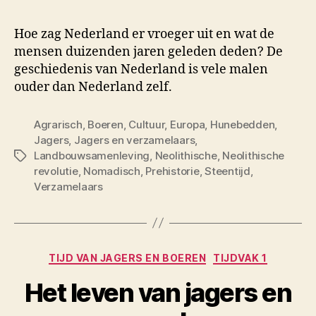
Hoe zag Nederland er vroeger uit en wat de
mensen duizenden jaren geleden deden? De
geschiedenis van Nederland is vele malen
ouder dan Nederland zelf.
Agrarisch
,
Boeren
,
Cultuur
,
Europa
,
Hunebedden
,
Jagers
,
Jagers en verzamelaars
,
Landbouwsamenleving
,
Neolithische
,
Neolithische
Tags
revolutie
,
Nomadisch
,
Prehistorie
,
Steentijd
,
Verzamelaars
Categorieën
TIJD VAN JAGERS EN BOEREN
TIJDVAK 1
Het leven van jagers en