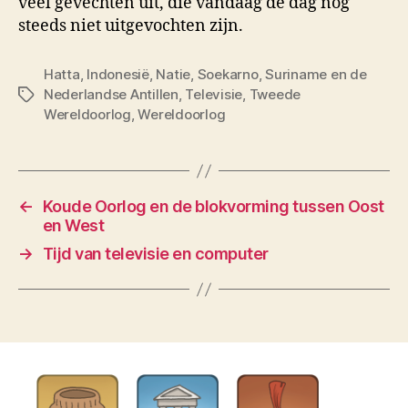
veel gevechten uit, die vandaag de dag nog
steeds niet uitgevochten zijn.
Hatta
,
Indonesië
,
Natie
,
Soekarno
,
Suriname en de
Nederlandse Antillen
,
Televisie
,
Tweede
Tags
Wereldoorlog
,
Wereldoorlog
←
Koude Oorlog en de blokvorming tussen Oost
en West
→
Tijd van televisie en computer