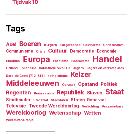
Tijdvak 10
Tags
Boeren
Adel
Burgerij
Burgerschap
Calvinisme
Christendom
Cultuur
Communisme
Democratie
Economie
Crisis
Handel
Europa
Erasmus
Fascisme
Feodalisme
Holland
Indonesië
Industriële revolutie
Jagers
Jagers en verzamelaars
Keizer
Karel de Grote (742-814)
katholicisme
Middeleeuwen
Opstand
Politiek
Oorzaak
Staat
Republiek
Regenten
Slaven
Renaissance
Stadhouder
Staten-Generaal
Stadstaat
Stadstaten
Televisie
Tweede Wereldoorlog
Verlichting
Verzamelaars
Wereldoorlog
Wetenschap
Wetten
Willem van Oranje