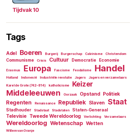
Tijdvak 10
Tags
Boeren
Adel
Burgerij
Burgerschap
Calvinisme
Christendom
Cultuur
Communisme
Democratie
Economie
Crisis
Handel
Europa
Erasmus
Fascisme
Feodalisme
Holland
Indonesië
Industriële revolutie
Jagers
Jagers en verzamelaars
Keizer
Karel de Grote (742-814)
katholicisme
Middeleeuwen
Opstand
Politiek
Oorzaak
Staat
Republiek
Regenten
Slaven
Renaissance
Stadhouder
Staten-Generaal
Stadstaat
Stadstaten
Televisie
Tweede Wereldoorlog
Verlichting
Verzamelaars
Wereldoorlog
Wetenschap
Wetten
Willem van Oranje