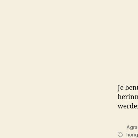
Je ben
herinn
werden
Agra
hori
Tags