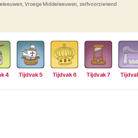
eleeuwen
,
Vroege Middeleeuwen
,
zelfvoorzienend
ak 4
Tijdvak 5
Tijdvak 6
Tijdvak 7
Tijdva