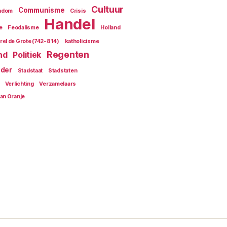
Cultuur
Communisme
endom
Crisis
Handel
e
Feodalisme
Holland
rel de Grote (742-814)
katholicisme
Regenten
nd
Politiek
der
Stadstaat
Stadstaten
Verlichting
Verzamelaars
van Oranje