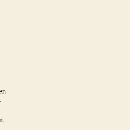
en
.
el
,