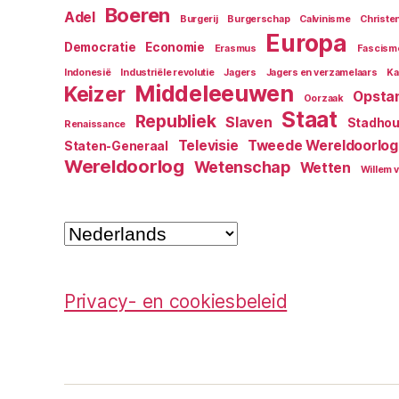
Boeren
Adel
Burgerij
Burgerschap
Calvinisme
Christ
Europa
Democratie
Economie
Erasmus
Fascism
Indonesië
Industriële revolutie
Jagers
Jagers en verzamelaars
Ka
Middeleeuwen
Keizer
Opsta
Oorzaak
Staat
Republiek
Slaven
Stadhou
Renaissance
Televisie
Tweede Wereldoorlog
Staten-Generaal
Wereldoorlog
Wetenschap
Wetten
Willem 
Kies
een
taal
Privacy- en cookiesbeleid