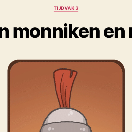
Categorieën
TIJDVAK 3
an monniken en 