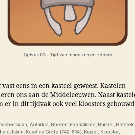
Tijdvak 03 - Tijd van monniken en ridders
t vast eens in een kasteel geweest. Kastelen
eren ons aan de Middeleeuwen. Naast kastel
 er in dit tijdvak ook veel kloosters gebouwd
risch-urbaan
,
Autarkie
,
Boeren
,
Feodalisme
,
Handel
,
Hofstels
gheid
,
Islam
,
Karel de Grote (742-814)
,
Keizer
,
Klooster
,