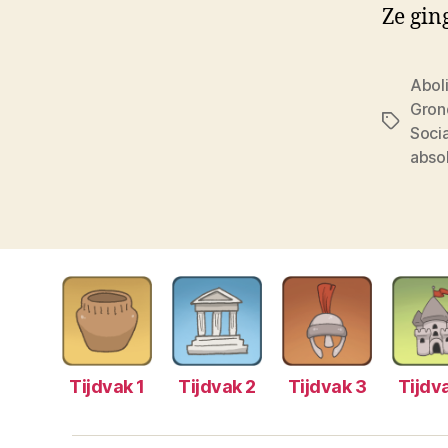
Ze gin
Abol
Gron
Tags
Soci
abso
Tijdvak 1
Tijdvak 2
Tijdvak 3
Tijdv