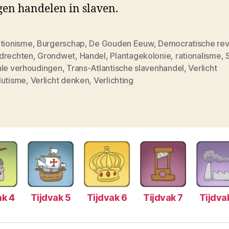
gen handelen in slaven.
itionisme
,
Burgerschap
,
De Gouden Eeuw
,
Democratische rev
drechten
,
Grondwet
,
Handel
,
Plantagekolonie
,
rationalisme
,
ale verhoudingen
,
Trans-Atlantische slavenhandel
,
Verlicht
lutisme
,
Verlicht denken
,
Verlichting
ak 4
Tijdvak 5
Tijdvak 6
Tijdvak 7
Tijdva