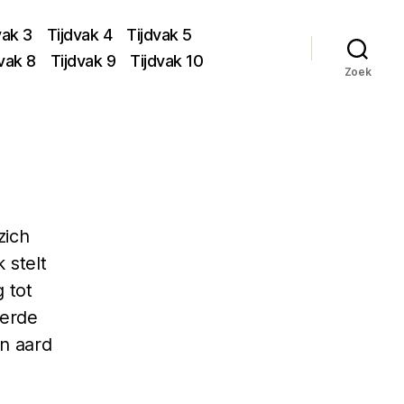
vak 3
Tijdvak 4
Tijdvak 5
vak 8
Tijdvak 9
Tijdvak 10
Zoek
zich
 stelt
 tot
verde
an aard