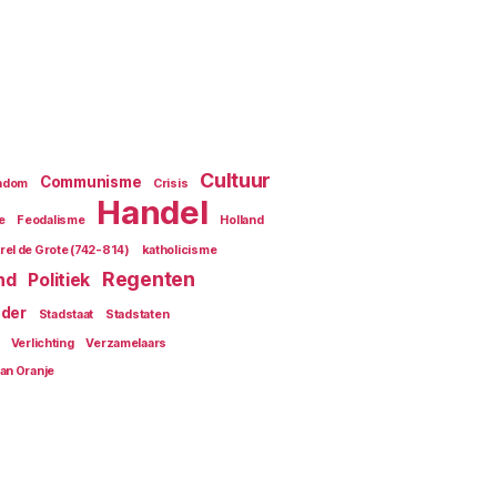
Cultuur
Communisme
endom
Crisis
Handel
e
Feodalisme
Holland
rel de Grote (742-814)
katholicisme
Regenten
nd
Politiek
der
Stadstaat
Stadstaten
Verlichting
Verzamelaars
van Oranje