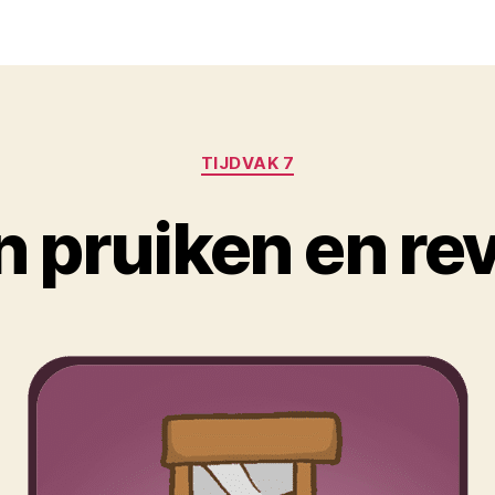
Categorieën
TIJDVAK 7
n pruiken en re