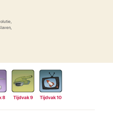
olutie
,
Slaven
,
k 8
Tijdvak 9
Tijdvak 10