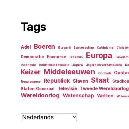
Tags
Boeren
Adel
Burgerij
Burgerschap
Calvinisme
Christ
Europa
Democratie
Economie
Erasmus
Fascism
Indonesië
Industriële revolutie
Jagers
Jagers en verzamelaars
Ka
Middeleeuwen
Keizer
Opsta
Oorzaak
Staat
Republiek
Slaven
Stadhou
Renaissance
Televisie
Tweede Wereldoorlog
Staten-Generaal
Wereldoorlog
Wetenschap
Wetten
Willem 
Kies
een
taal