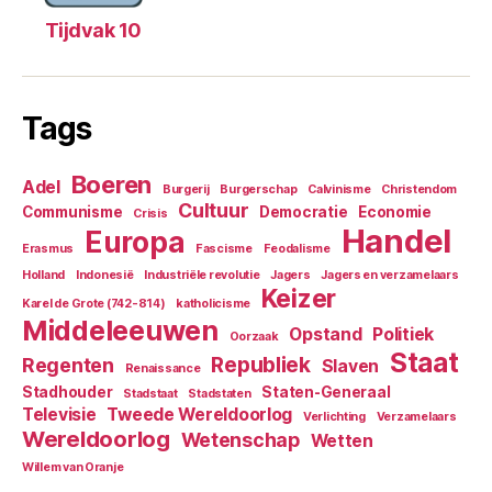
Tijdvak 10
Tags
Boeren
Adel
Burgerij
Burgerschap
Calvinisme
Christendom
Cultuur
Communisme
Democratie
Economie
Crisis
Handel
Europa
Erasmus
Fascisme
Feodalisme
Holland
Indonesië
Industriële revolutie
Jagers
Jagers en verzamelaars
Keizer
Karel de Grote (742-814)
katholicisme
Middeleeuwen
Opstand
Politiek
Oorzaak
Staat
Republiek
Regenten
Slaven
Renaissance
Stadhouder
Staten-Generaal
Stadstaat
Stadstaten
Televisie
Tweede Wereldoorlog
Verlichting
Verzamelaars
Wereldoorlog
Wetenschap
Wetten
Willem van Oranje