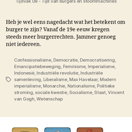
Tijdvak 08 - Tijd van burgers en stoommachines
Heb je wel eens nagedacht wat het betekent om
burger te zijn? Vanaf de 19e eeuw kregen
steeds meer burgerrechten. Jammer genoeg
niet iedereen.
Confessionalisme
,
Democratie
,
Democratisering
,
Emancipatiebeweging
,
Feminisme
,
Imperialisme
,
Indonesië
,
Industriële revolutie
,
Industriële
samenleving
,
Liberalisme
,
Max Havelaar
,
Modern
Tags
imperialisme
,
Monarchie
,
Nationalisme
,
Politieke
stroming
,
sociale kwestie
,
Socialisme
,
Staat
,
Vincent
van Gogh
,
Wetenschap